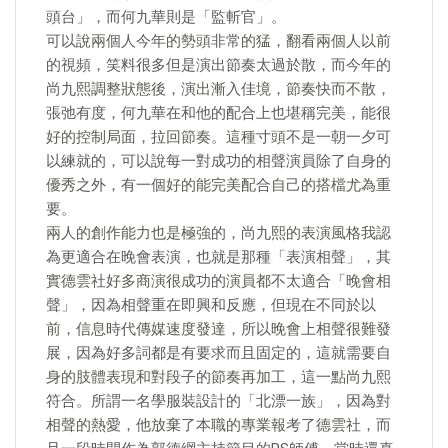
頭台」，而何九華則是「監斬官」。
可以說兩個人今年的勢頭非常的猛，翻看兩個人以前
的視頻，笑料很多但是演出節奏太過於散，而今年的
尚九熙調整狀態後，演出漸入佳境，節奏快而不散，
張弛有度，何九華在和他的配合上也堪稱完美，能很
好的控制局面，拉回節奏。這種寸頭不是一朝一夕可
以練就的，可以說每一對成功的相聲演員除了自身的
優秀之外，有一個好的能完美配合自己的搭檔尤為重
要。
兩人的創作能力也是極強的，尚九熙的表演風格我認
為更適合在晚會表演，也就是那種「表演相聲」，其
實德雲社好多商演很成功的演員都不太適合「晚會相
聲」，因為相聲重在即興和反應，但現在不同於以
前，信息時代傳媒速度發達，所以晚會上相聲很難發
展，因為好多詞都是有要求而且固定的，這就需要自
身的肢體表現和對段子的節奏再加工，這一點尚九熙
符合。所謂一名學服裝設計的「北漂一族」，因為對
相聲的熱愛，他放棄了本職的專業報考了德雲社，而