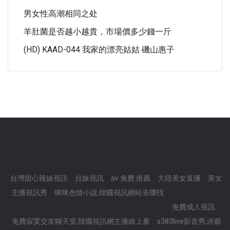
男女性高潮相同之处
羊肚菌是否越小越貴，市場價多少錢一斤
(HD) KAAD-044 我家的漂亮姑姑 磯山惠子
.
.
.
.
.
.
.
.
.
.
.
.
.
.
.
.
.
.
.
.
.
.
.
.
台灣甜心辣妹視訊
台妹視訊
av 免費 推薦
大陸美女直播
美女
主播視訊秀
咪咪色情小說,韓國視訊網站去哪找
.
.
.
.
.
.
.
.
.
.
.
.
.
.
.
.
.
.
.
.
.
.
.
.
免費成人視訊
免費寂寞交友聊天室,韓國視訊網主播線上看
s383live影音秀,洪爺