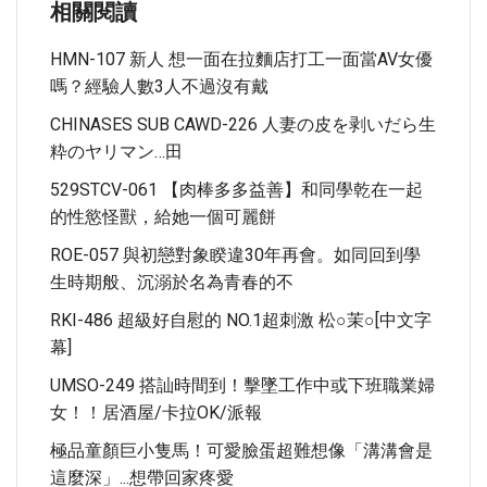
相關閱讀
HMN-107 新人 想一面在拉麵店打工一面當AV女優
嗎？經驗人數3人不過沒有戴
CHINASES SUB CAWD-226 人妻の皮を剥いだら生
粋のヤリマン…田
529STCV-061 【肉棒多多益善】和同學乾在一起
的性慾怪獸，給她一個可麗餅
ROE-057 與初戀對象睽違30年再會。如同回到學
生時期般、沉溺於名為青春的不
RKI-486 超級好自慰的 NO.1超刺激 松○茉○[中文字
幕]
UMSO-249 搭訕時間到！擊墜工作中或下班職業婦
女！！居酒屋/卡拉OK/派報
極品童顏巨小隻馬！可愛臉蛋超難想像「溝溝會是
這麼深」...想帶回家疼愛