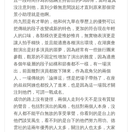
且一段時間作為郭德綱主持節目的PS師傅，當時還真
沒注意到他，直到少爺無意間說起才直到原來那個背
景小助理就是他啊。
尚九熙是有才華的，他和何九華在學歷上的優勢可以
把傳統的段子改變成新的特色，更加的符合現在年輕
人的口味，各類模仿更是惟妙惟肖，無實物表演更是
讓人拍手稱快，並且能適應各種演出環境，在湖廣會
館演出是好多演員的噩夢，因為經常有一些旅行團來
參觀，觀眾的不固定性增加了演出的難度，因為適應
各個年級層的段子結構和節奏都不一樣，有一場演
出，前面幾對演員都敗下陣來，作為底角兒的兩個
人，一場傳統的「論捧逗」愣是把場子帶熱了，在座
的叔叔阿姨也都投入了進來，也是因為這一場我才關
注到他們，可謂一戰成名。
成功的路上沒有捷徑，兩個人走到今天不是沒有質疑
的聲音，包括對演出的風格，包括對兩個人本身，沒
有人都不能平白無故的享受掌聲，你看到的是台上的
他們談笑風生，看不到的是台下的他們努力用功。德
雲社的這兩年優秀的人太多，關注的人也太多，大家