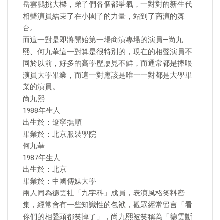
岳雲鵬挑大樑，弟子們各個都爭氣，一對對的新生代
相聲演員結束了在小園子的力量，站到了商演的舞
台。
而這一對是即將開始第一場商演專場的演員—尚九
熙、何九華這一對算是很特別的，現在的相聲演員不
同於以前，好多的高學歷屢見不鮮，而通常都是捧哏
演員大學畢業，而這一對應該是唯一一對都是大學畢
業的演員。
尚九熙
1988年生人
出生於：遼寧撫順
畢業於：北京服裝學院
何九華
1987年生人
出生於：北京
畢業於：中國傳媒大學
兩人同為德雲社「九字科」成員，表演風格笑料密
集，經常會有一些知識性的包袱，觀眾經常留言「看
你們的相聲頭都笑掉了」，尚九熙被笑稱為「德雲斷