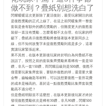
做不到？疊紙別想洗白了
閃耀暖暖這次更新除了夏活復刻，最受玩家關注的就
是復甦獎勵的正式上線了。在這之前閃暖集齊一整套
套裝是會有額外的鑽石獎勵的，但難度更大的復甦套
裝卻一直沒有獎勵，怎麼看都不太合理。在玩家的呼
籲下，疊紙表示復甦獎勵將會隨著版本更新同步上
線，但不知何故隻字未提復甦獎勵到底是多少，這著
實讓玩家緊張起來。
果不其然，在版本更新後玩家終於明白為何疊紙不敢
說話了。按照之前的套裝集齊獎勵來看稀有一套是50
鑽，非凡一套150鑽，而閃耀品級則是500鑽。復甦不
僅需要玩家集齊套裝，要額外復甦的球，還需要大量
金幣，齒輪鑰匙等材料，可以說想要復甦一套所花費
的成本是極高的。基於這一點復甦獎勵比集齊套裝獎
勵高不過分吧？
但是疊紙明顯並不這麼想，在版本更新後玩家才終於
發現復甦獎勵依次是稀有30鑽，非凡90鑽，閃耀500