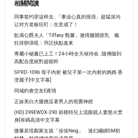
相關閱讀
同事签约穿这样去...「事业心真的很强」超猛深沟
让对方老板狂盯：生意成了！
飢渴公爵夫人「Tiffany 甄馨」激情腿開搓乳 瘋
狂排卵浪吼：拜託快點進來
專屬小秘書已上工！24小時全天候待命…隨傳隨到
高配合度絕對超能幹
SPRD-1096 母子內射 被兒子第一次內射的媽媽 香
澄麗子[中文字幕]
同城約會交友e夜情
正妹美白大腿挑逗著男人的視覺神經
(HD) 299EWDX-290 前模特兒上流眼鏡人妻慾火焚
身[有碼高清中文字幕
微暈若現鄰家女孩「佞佞Ning」 迷幻綑綁SM初