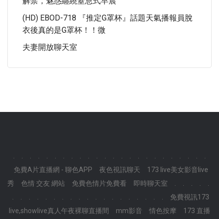
解禁，魅惑纏繞窒息式早晨
(HD) EBOD-718 『推定G罩杯』話題天氣播報員脫
衣後真的是G罩杯！！微
夫妻開放聊天室
.
.
.
.
.
.
.
.
.
.
.
.
.
.
.
.
.
.
.
.
.
.
.
.
免費A片直播網 - 聊色APP
夜色視訊聊天
173 live美女影音live
秀
色情 交友 網站
免費色情片免費看
即時聊天室
.
.
.
.
.
.
.
.
.
.
.
.
.
.
.
.
.
.
.
.
.
.
.
.
免費視訊173
live,showlive真人午夜裸聊直播間
mm影音
情色按摩
173 直播