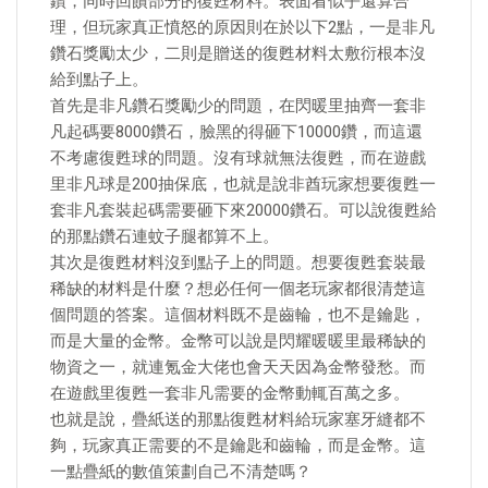
鑽，同時回饋部分的復甦材料。表面看似乎還算合
理，但玩家真正憤怒的原因則在於以下2點，一是非凡
鑽石獎勵太少，二則是贈送的復甦材料太敷衍根本沒
給到點子上。
首先是非凡鑽石獎勵少的問題，在閃暖里抽齊一套非
凡起碼要8000鑽石，臉黑的得砸下10000鑽，而這還
不考慮復甦球的問題。沒有球就無法復甦，而在遊戲
里非凡球是200抽保底，也就是說非酋玩家想要復甦一
套非凡套裝起碼需要砸下來20000鑽石。可以說復甦給
的那點鑽石連蚊子腿都算不上。
其次是復甦材料沒到點子上的問題。想要復甦套裝最
稀缺的材料是什麼？想必任何一個老玩家都很清楚這
個問題的答案。這個材料既不是齒輪，也不是鑰匙，
而是大量的金幣。金幣可以說是閃耀暖暖里最稀缺的
物資之一，就連氪金大佬也會天天因為金幣發愁。而
在遊戲里復甦一套非凡需要的金幣動輒百萬之多。
也就是說，疊紙送的那點復甦材料給玩家塞牙縫都不
夠，玩家真正需要的不是鑰匙和齒輪，而是金幣。這
一點疊紙的數值策劃自己不清楚嗎？