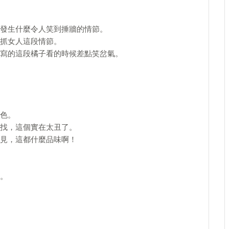
發生什麼令人笑到捶牆的情節。
抓女人這段情節。
寫的這段橘子看的時候差點笑岔氣。
色。
找，這個實在太丑了。
見，這都什麼品味啊！
。