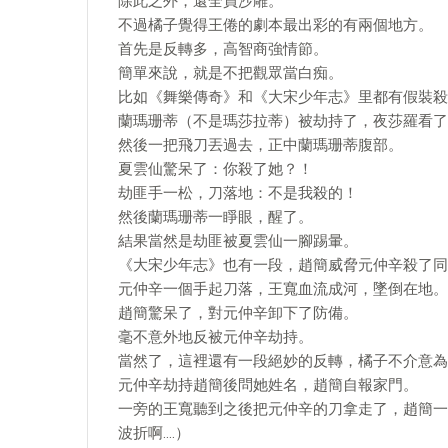
除此之外，還全員沙雕。
不過橘子覺得王倦的劇本最出彩的有兩個地方。
首先是反轉多，高智商強情節。
簡單來說，就是不把觀眾當白痴。
比如《舞樂傳奇》和《大宋少年志》里都有假裝殺
蘭瑪珊蒂（不是瑪莎拉蒂）被劫持了，夜莎羅看了
然後一把飛刀丟過去，正中蘭瑪珊蒂腹部。
夏雲仙驚呆了：你殺了她？！
劫匪手一松，刀落地：不是我殺的！
然後蘭瑪珊蒂一睜眼，醒了。
結果當然是劫匪被夏雲仙一腳踢暈。
《大宋少年志》也有一段，趙簡威脅元仲辛殺了同
元仲辛一個手起刀落，王寬血流成河，墜倒在地。
趙簡驚呆了，對元仲辛卸下了防備。
毫不意外地反被元仲辛劫持。
當然了，這裡還有一段絕妙的反轉，橘子不介意為
元仲辛劫持趙簡後問她姓名，趙簡自報家門。
一旁的王寬聽到之後把元仲辛的刀拿走了，趙簡一
波折啊….）