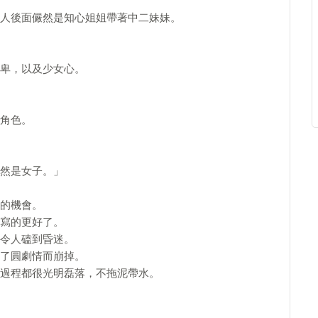
人後面儼然是知心姐姐帶著中二妹妹。
卑，以及少女心。
角色。
然是女子。」
的機會。
寫的更好了。
令人磕到昏迷。
了圓劇情而崩掉。
過程都很光明磊落，不拖泥帶水。