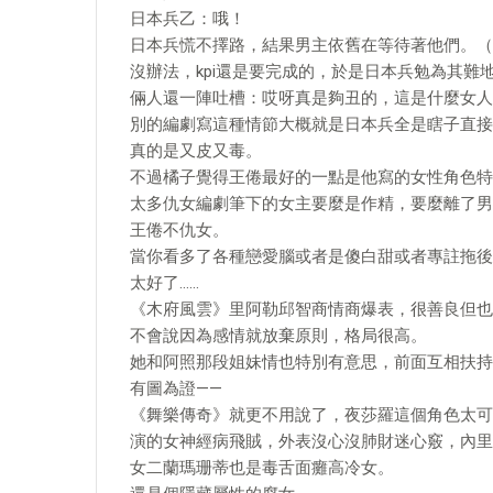
日本兵乙：哦！
日本兵慌不擇路，結果男主依舊在等待著他們。（
沒辦法，kpi還是要完成的，於是日本兵勉為其難
倆人還一陣吐槽：哎呀真是夠丑的，這是什麼女人
別的編劇寫這種情節大概就是日本兵全是瞎子直接
真的是又皮又毒。
不過橘子覺得王倦最好的一點是他寫的女性角色特
太多仇女編劇筆下的女主要麼是作精，要麼離了男
王倦不仇女。
當你看多了各種戀愛腦或者是傻白甜或者專註拖後
太好了……
《木府風雲》里阿勒邱智商情商爆表，很善良但也
不會說因為感情就放棄原則，格局很高。
她和阿照那段姐妹情也特別有意思，前面互相扶持
有圖為證——
《舞樂傳奇》就更不用說了，夜莎羅這個角色太可
演的女神經病飛賊，外表沒心沒肺財迷心竅，內里
女二蘭瑪珊蒂也是毒舌面癱高冷女。