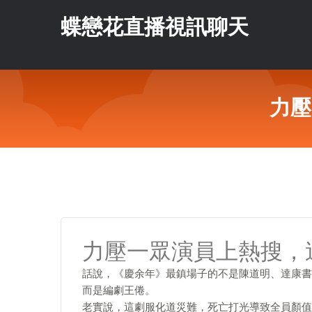
蝶戀花直播視訊聊天
力壓
力壓一眾演員上熱搜，
話說，《慶余年》最鎮場子的不是陳道明、達康書
而是編劇王倦。
老實說，這劇服化道災難，死亡打光導致全員顏值