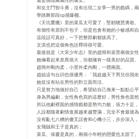
還是個隱藏屬性的腐女。
和女主鬥智斗勇，沒有出現二女爭一男的戲碼，兩
學跳舞那段cp感爆棚。
《天坑鷹獵》里的菜瓜太可愛了，堅韌聰慧勇敢。
有個性有原則不包子，但是也會有她的小敏感和自
這段話可真好，一下把整部劇都拔高了。
文淇也把這個角色詮釋得很可愛。
最後就是《大宋少年志》里的趙簡和裴景兩個女性
她倆看起來差異很大，但都擁有一樣美好的品質。
趙簡外剛內柔，小景外柔內剛，一體兩面。
趙姐這句台詞也很優秀：「我超越天下男兒但我依
她並沒有站在男性的對立面而活。
只是努力地做好自己，希望給自己換來一點點公平
身為男編劇，女性角色寫的這麼好，男性角色當然
所以他劇裡面的感情戲都是勢均力敵，張力十足，
人設都隨著劇情進展越來越豐滿，完全不會最後為
沒有亂七八糟的傻叉誤會和心機小三，步步深入，
女飛賊和王子是真的；
菜瓜、保慶是真的，兩個小年輕的戀愛也太甜了。