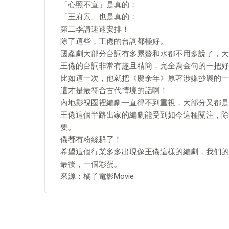
「心照不宣」是真的；
「王府景」也是真的；
第二季請速速安排！
除了這些，王倦的台詞都極好。
國產劇大部分台詞有多累贅和水都不用多說了，大
王倦的台詞非常有趣且精簡，完全寫金句的一把好
比如這一次，他就把《慶余年》原著涉嫌抄襲的一
這才是最符合古代情境的話啊！
內地影視圈裡編劇一直得不到重視，大部分又都是
王倦這個半路出家的編劇能受到如今這種關注，除
要。
倦都有粉絲群了！
希望這個行業多多出現像王倦這樣的編劇，我們的
最後，一個彩蛋。
來源：橘子電影Movie