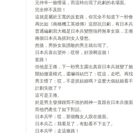
元仲辛一臉懵逼，而這時出現了此劇的名場面。
完全猝不及防！
這就是屬於王寬的反套路，你完全不知道下一秒會
再比如《南橋機工英雄傳》這部抗日劇，有日本兵
普通編劇寫大概是日本兵變態強捋無辜女孩，王倦
兩個日本兵為抓到女人發愁。
然後，男扮女裝誘敵的男主就出現了。
日本兵喜出望外：哎呀，好浪啊這個！
套路！
但他是王倦，下一秒男主露出真容日本兵就變了臉
開始撤退模式，還嚇得結巴了：哎這，走吧。再找
男主懵了：哎，不是抓姑娘嗎？這麼大個姑娘看不
計劃失敗了？
這可是王倦。
於是男主發揮鍥而不捨的精神一直跟在日本兵後面
而他們產生了如下對話。
日本兵甲：哎，那個醜女人跟在後面。
日本兵乙：我看見了，有點看不下去了。
日本兵甲：走這條路！