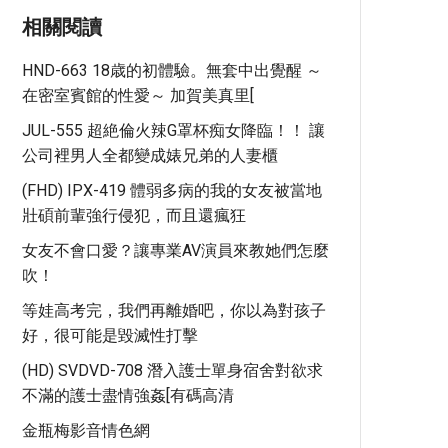
相關閱讀
HND-663 18歳的初體驗。無套中出覺醒 ～
在密室賓館的性愛～ 加賀美真里[
JUL-555 超絶倫火辣G罩杯痴女降臨！！ 讓
公司裡男人全都變成婊兄弟的人妻櫃
(FHD) IPX-419 體弱多病的我的女友被當地
壯碩前輩強行侵犯，而且還瘋狂
女友不會口愛？讓專業AV演員來教她們怎麼
吹！
等娃高考完，我們再離婚吧，你以為對孩子
好，很可能是毀滅性打擊
(HD) SVDVD-708 潛入護士單身宿舍對欲求
不滿的護士盡情強姦[有碼高清
金瓶梅影音情色網