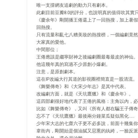
唯一支撐網友追劇的動力只有劇本。
此劇目前豆瓣8.0的評分，也說明真的值得吹其實
《慶余年》剛開播王倦還上了一回熱搜，加上暑假
回熱搜。
只有流量和亂七八糟美妝的熱搜榜，一個編劇竟然
大家真的愛他。
中間那位；
王倦應該是繼寧財神之後編劇圈最毒最皮的神仙。
他這幾年真的寫過不少原創小爆劇。
注意，是原創劇本。
這在IP改編大行其道的影視圈裡簡直是一股清流。
《舞樂傳奇》和《大宋少年志》是其中代表。
改編劇方面，就是《天坑鷹獵》和《慶余年》。
這四部劇很好地代表了王倦的風格：主角以內，必
比如《舞樂傳奇》，又叫《所有人都在騙王子傳奇
忘不了《天坑鷹獵》最後兩分鐘菜瓜疑似黑化……
少年宋大志的七齋六子更不必多說，前面十幾集你
韋衙內，剛開始是個油膩又惡熏的紈絝，一臉反派