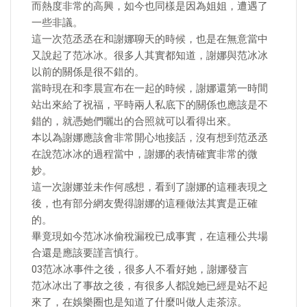
而熱度非常的高興，如今也同樣是因為姐姐，遭遇了
一些非議。
這一次范丞丞在和謝娜聊天的時候，也是在無意當中
又說起了范冰冰。很多人其實都知道，謝娜與范冰冰
以前的關係是很不錯的。
當時現在和李晨宣布在一起的時候，謝娜還第一時間
站出來給了祝福，平時兩人私底下的關係也應該是不
錯的，就憑她們曬出的合照就可以看得出來。
本以為謝娜應該會非常開心地接話，沒有想到范丞丞
在說范冰冰的過程當中，謝娜的表情確實非常的微
妙。
這一次謝娜並未作何感想，看到了謝娜的這種表現之
後，也有部分網友覺得謝娜的這種做法其實是正確
的。
畢竟現如今范冰冰偷稅漏稅已成事實，在這種公共場
合還是應該要謹言慎行。
03范冰冰事件之後，很多人不看好她，謝娜發言
范冰冰出了事故之後，有很多人都說她已經是站不起
來了，在娛樂圈也是知道了什麼叫做人走茶涼。