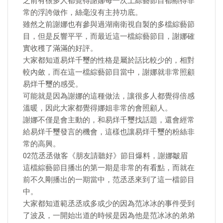
之前有很多人都覺得謝娜每一次上綜藝節目都顯得非
常的浮誇做作，絲毫沒有主持功底。
雖然之前謝娜也有參與過湖南衛視自製的多檔綜藝節
目，但是反響平平，而最近這一檔綜藝節目，謝娜確
實收穫了滿滿的好評。
大家都知道易烊千璽的性格是屬於話比較少的，相對
較內斂，而在這一檔綜藝節目當中，謝娜就非常照顧
易烊千璽的感受。
可能就是因為謝娜的這種做法，讓很多人都覺得倍感
溫暖，因此大家都覺得娜姐非常的會照顧人。
謝娜不僅是會主動的，和易烊千璽找話題，還會經常
給易烊千璽發言的機會，這樣也讓易烊千璽的粉絲非
常的高興。
02范丞丞做客《朋友請聽好》節目爆料，謝娜皺眉
這檔綜藝節目播出的第一期是非常的有看點，而就在
前不久剛播出的一期當中，范丞丞來到了這一檔節目
中。
大家都知道範丞丞或多或少的因為范冰冰的事件受到
了波及，一開始出道的時候是因為他是范冰冰的弟弟