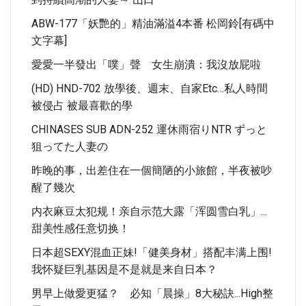
ABW-177「妖艷的」精油滿溢4本番 松岡鈴[有碼中
文字幕]
愛愛一半發出「噗」聲 女生崩潰：我沒放屁啦
(HD) HND-702 放學後、週末、自家etc…私人時間
被侵占 被最喜歡的學
CHINASES SUB ADN-252 運休雨宿りNTR ずっと
狙ってた人妻の
昨晚的事，出差住在一個簡陋的小旅館，半夜被吵
醒了幾次
内衣麻豆太犯规！亲自示范大露「浑圆雪白乳」...
甜美性感任意切换！
日本超SEXY混血正妹!「健美身材」搭配丰满上围!
我怀疑巨乳基因是不是就是来自日本？
男早上做愛更猛？ 必知「晨操」8大秘訣...High整