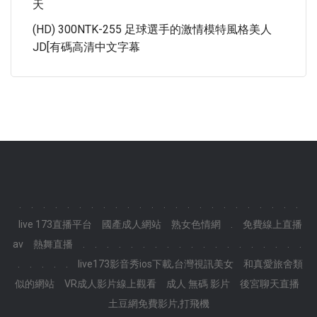
天
(HD) 300NTK-255 足球選手的激情模特風格美人
JD[有碼高清中文字幕
.
.
.
.
.
.
.
.
.
.
.
.
.
.
.
.
.
.
.
.
.
.
.
.
live 173直播平台
國產成人網站
熟女色情網
.
免費線上直播
av
熱舞直播
.
.
.
.
.
.
.
.
.
.
.
.
.
.
.
.
.
.
.
.
.
.
.
.
live173影音秀ios下載,台灣視訊美女
和真愛旅舍類
似的網站
VR成人影片線上觀看
成人 無碼 影片
後宮聊天直播
土豆網免費影片,打飛機