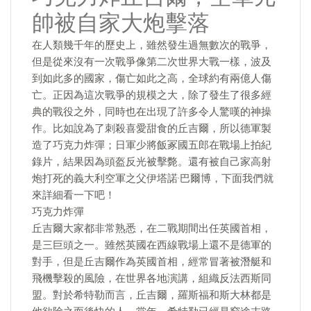
帥被自家大炮擊落
在人類幾千年的歷史上，雖然發生過無數次的戰爭，
但是從來沒有一次戰爭像第二次世界大戰一樣，波及
到如此多的國家，傷亡如此之高，全球約有兩億人傷
亡。正因為這次戰爭的規模之大，除了發生了很多經
典的戰役之外，同時也在出現了許多令人驚嘆的神操
作。比如說為了刺殺喜愛甜食的丘吉爾，所以德軍製
造了巧克力炸彈；日軍少將飯冢國五郎在戰場上拍紀
錄片，結果因為頭盔反光被擊斃。還有被自己家高射
炮打死的義大利空軍之父伊塔諾·巴爾博，下面我們就
來詳細看一下吧！
巧克力炸彈
丘吉爾大家都非常熟悉，在二戰期間出任英國首相，
是三巨頭之一。雖然英國在西線戰場上還不是德軍的
對手，但是丘吉爾作為英國首相，經常冒著被潛艇和
飛機擊殺的風險，在世界各地演講，組織反法西斯同
盟。對於希特勒而言，丘吉爾，羅斯福和斯大林都是