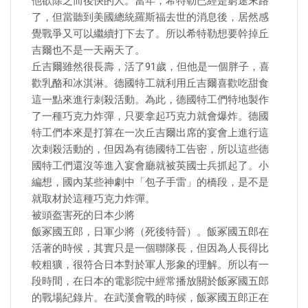
他欲除之而後快的人。當年，希特勒已經是窮途末路
了，但當聽到美國總統羅斯福去世的消息後，居然感
覺戰爭又可以繼續打下去了。所以希特勒想要幹掉丘
吉爾也不是一天兩天了。
丘吉爾雖然很長壽，活了91歲，但他是一個胖子，喜
歡乳酪和冰淇淋。德國特工就利用丘吉爾喜歡吃甜食
這一點來進行刺殺活動。為此，德國特工們特地製作
了一種巧克力炸彈，只要拿起巧克力就會爆炸。德國
特工們本來是打算在一次丘吉爾出席的宴會上進行這
次刺殺活動的，但因為有德國特工告密，所以這些德
國特工們還沒等進入宴會廳就被英國士兵抓起了。小
編想，國內某些神劇中「包子手雷」的橋段，是不是
就取材於這種巧克力炸彈。
被頭盔害死的日本少將
飯冢國五郎，日軍少將（死後特晉）。飯冢國五郎在
活著的時候，其實只是一個聯隊長，但因為人長得比
較粗獷，很符合日本對於軍人形象的理解。所以有一
段時間，在日本的電影院中經常播放關於飯冢國五郎
的戰場紀錄片。在武漢會戰的時候，飯冢國五郎正在