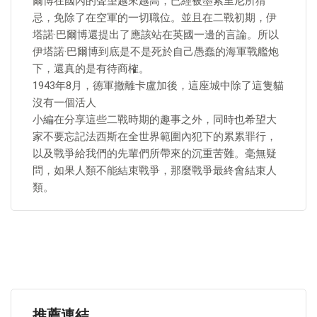
爾博在國內的聲望越來越高，已經被墨索里尼所猜
忌，免除了在空軍的一切職位。並且在二戰初期，伊
塔諾·巴爾博還提出了應該站在英國一邊的言論。所以
伊塔諾·巴爾博到底是不是死於自己愚蠢的海軍戰艦炮
下，還真的是有待商榷。
1943年8月，德軍撤離卡盧加後，這座城中除了這隻貓
沒有一個活人
小編在分享這些二戰時期的趣事之外，同時也希望大
家不要忘記法西斯在全世界範圍內犯下的累累罪行，
以及戰爭給我們的先輩們所帶來的沉重苦難。毫無疑
問，如果人類不能結束戰爭，那麼戰爭最終會結束人
類。
推薦連結