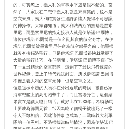
的，可實際上，義大利的軍事水平還是很不錯的。當
然了，大家說在二戰中義大利就是來搞笑的，也不是
空穴來風，義大利確實發生過許多讓人覺得不可思議
的神操作。大家都知道，義大利法西斯的黨魁是墨索
里尼，而墨索里尼的指定接班人就是伊塔諾·巴爾博，
這位伊塔諾·巴爾博是一個名副其實的航空奇才。在伊
塔諾·巴爾博被墨索里尼任命為航空部長之前，他壓根
就沒有接觸過飛行，但是伊塔諾·巴爾博很快就掌握了
大量的飛行技巧。在任期間，伊塔諾·巴爾博不僅打造
了一支最精銳的空軍部隊，還創下了最快飛行速度的
世界紀錄，登上了時代雜誌封面。所以伊塔諾·巴爾博
不僅是義大利的空軍元帥，也是空軍之父。
但是這樣卓越的人物卻在外出返航的時候，被自己家
海軍戰艦上的高射炮擊中了，而且當場身亡，這個結
果實在是讓人瞠目結舌。就好比在1933年，希特勒馬
上要成為德國元首，卻因為吃了個橘子被噎死了一樣
令人不敢相信。因此這件事也成為了二戰時義大利軍
隊的一個黑料。不過根據當時的情況，因為伊塔諾·巴