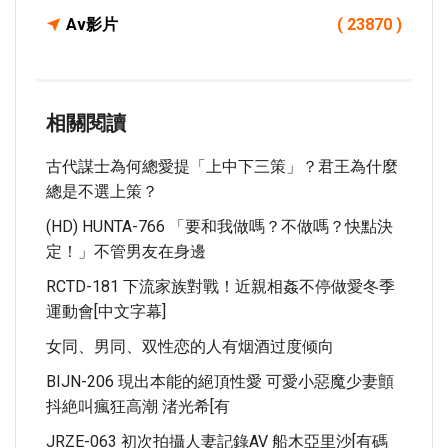
Av影片
( 23870 )
相關閱讀
古代謀士為何總愛提「上中下三策」？君王為什麼
總是不選上策？
(HD) HUNTA-766 「要和我做嗎？不做嗎？快點決
定！」不管男友在身邊
RCTD-181 下流家族對戰！近親相姦不停做愛冬季
運動會[中文字幕]
女同、男同、双性恋的人有烟酒过度倾向
BIJN-206 現出本能的絕頂性愛 可愛小惡魔少妻顫
抖絶叫瘋狂高潮 渚光希[有
JRZE-063 初次拍攝人妻記錄AV 船木亞里沙[有碼