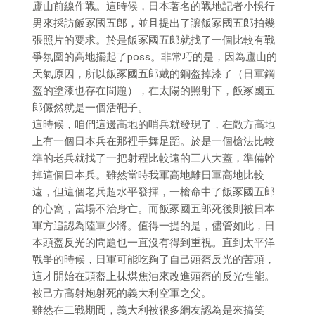
廬山前線作戰。這時候，日本著名的戰地記者小悞行
男來採訪飯冢國五郎，並且提出了讓飯冢國五郎拍幾
張照片的要求。於是飯冢國五郎就找了一個比較有戰
爭氛圍的高地擺起了poss。非常巧的是，因為廬山的
天氣原因，所以飯冢國五郎戴的鋼盔掉漆了（日軍鋼
盔的塗漆也存在問題），在太陽的照射下，飯冢國五
郎儼然就是一個活靶子。
這時候，咱們這邊高地的哨兵就發現了，在敵方高地
上有一個日本兵在那裡手舞足蹈。於是一個槍法比較
準的老兵就找了一把射程比較遠的三八大蓋，準備幹
掉這個日本兵。雖然當時我軍高地離日軍高地比較
遠，但這個老兵超水平發揮，一槍命中了飯冢國五郎
的心窩，當場不治身亡。而飯冢國五郎死後則被日本
軍方追認為陸軍少將。值得一提的是，儘管如此，日
本頭盔反光的問題也一直沒有得到重視。直到太平洋
戰爭的時候，日軍可能吃夠了自己頭盔反光的苦頭，
這才開始在頭盔上抹煤焦油來改進頭盔的反光性能。
被己方高射炮射死的義大利空軍之父。
雖然在二戰期間，義大利被很多網友認為是來搞笑