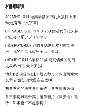
相關閱讀
402MNTJ-011 遊樂場搭訕巨乳女孩搞上床
幹炮[有碼中文字幕]
CHINASES SUB PPPD-750 婚活女子に人気
の出会い系アプリでマッ
(HD) ROYD-002 連肉食媽媽朋友都痙攣高
潮！我的性欲猛獸兒子…。 深田
(HD) IPIT-011 G罩杯21歲 寫真偶像的明日
之星AV出道 天上美沙[
地方妈妈辣到犯规！脱衣秒ㄉㄨㄞ出两粒大
长辈 超猛筋肉大腿实在太OP
初冬季節的應季養生食物，冬季健康必備
首日票房難破千萬，范偉新片《長安道》遇
冷，影帝也扛不起票房？