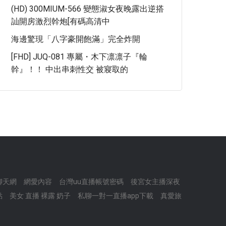
(HD) 300MIUM-566 變態淑女夜晚露出逆搭
訕開房激烈幹炮[有碼高清中
海邊驚現「八字豪開飽滿」完全炸開
[FHD] JUQ-081 專屬・木下凛凛子『輪
幹』！！ 中出串刺性交 被寢取的
訊聊天網
網愛內容
台灣uu直播帳號密碼
後宮女主播深夜
點
美女 直播 裸露 奶子
私聊一對一直播app下載
真愛旅