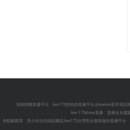
.
.
.
視頻陪聊直播平台
live173情色的直播平台,showlive影音視
.
.
.
.
.
.
.
.
.
.
.
.
.
.
live 173show直播
直播走光露
舍點數購買
美少女自拍拍貼圖區,live173台灣美女最刺激的直播平台