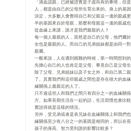
「滴血認親」已經被證實是子虛烏有的事情，但是
人，都是由自己的父母所生育出來的。身上的基因
決定，大多數人會覺得自己和父親這一邊的親戚更
半的基因來自於母親，那麼和母親這一邊的親戚也
從血緣上來講，誰才是我們最親的人？
每一個人最親的人，當然是自己的父母，他們屬於
女也是最親的人。而自己的兄弟姐妹都是由同一對
親屬。
一般來說，人在遇到困難的時候，第一時間想到的
先擔心自己的人也肯定是父母。畢竟自己是父母生
除了父母、兄弟姐妹以及子女之外，和自己第二親
了。其實我們和這些親戚之間也是存在很大的血緣
緣關係上最親近的人了。
只不過這些人和我們之間只有四分之一的血緣關係
方。如果長期生活在一起的話，生活習慣也會比較
實說得就是這樣的情況。
另外，堂兄弟或者是表兄妹在血緣關係上和我們也
緣關係至少有八分之一的基因是相同的，所以在長
孩子的身高、智力受到誰的影響比較多？